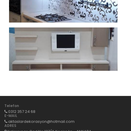
Telefon
0312 357 24 68
E-MAIL
aktaslardekorasyon@hotmail.com
ADRES