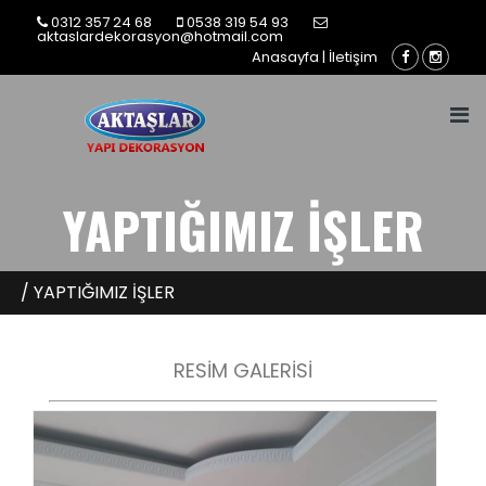
0312 357 24 68
0538 319 54 93
aktaslardekorasyon@hotmail.com
Anasayfa
|
İletişim
YAPTIĞIMIZ İŞLER
/ YAPTIĞIMIZ İŞLER
RESİM GALERİSİ