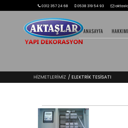
0312 357 24 68
0538 319 54 93
aktas
ANASAYFA
HAKKIM
HİZMETLERİMİZ
/ ELEKTRİK TESİSATI